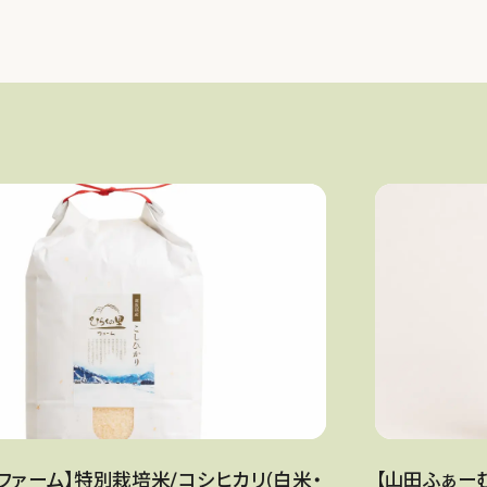
ご利用ガイド
お問い合わせ
マイページ／ログイン
ファーム】特別栽培米/コシヒカリ(白米・
【山田ふぁー