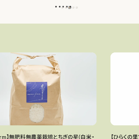
farm】無肥料無農薬栽培とちぎの星(白米・
【ひらくの里