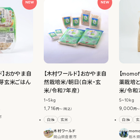
NEW
NEW
ド】おかやま自
【木村ワールド】おかやま自
【momo
芽玄米ごはん
然栽培米/朝日(白米・玄
薬栽培と
米/令和7年産)
米/令和
1~5kg
5~10kg
1,716
9,000
円〜（税込）
円〜
ド
市
白米
玄米
白米
玄
木村ワールド
momo
岡山県倉敷市
栃木