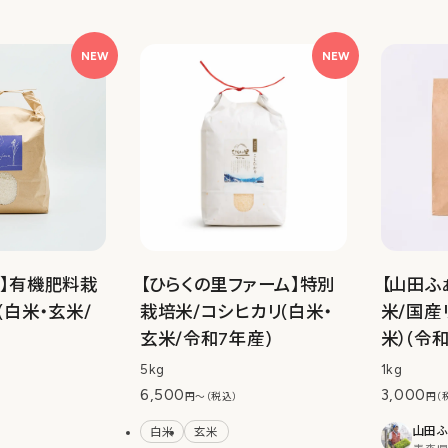
NEW
NEW
rm】有機肥料栽
【ひらくの里ファーム】特別
【山田ふ
(白米・玄米/
栽培米/コシヒカリ(白米・
米/国産
玄米/令和7年産)
米）(令
5kg
1kg
6,500
3,000
円〜（税込）
円（
山田ふ
白米
玄米