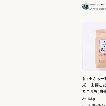
momo farm
栃木県大田
【山田ふぁー
米 山傳こだ
たこまち(白
2〜10kg
2,500
円〜（税込）