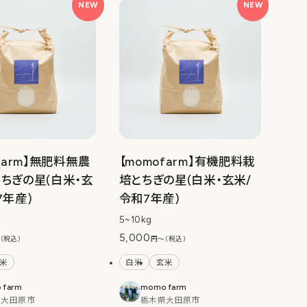
NEW
NEW
farm】無肥料無農
【momofarm】有機肥料栽
ちぎの星(白米・玄
培とちぎの星(白米・玄米/
7年産)
令和7年産)
5~10kg
5,000
（税込）
円〜（税込）
米
白米
玄米
 farm
momo farm
県大田原市
栃木県大田原市