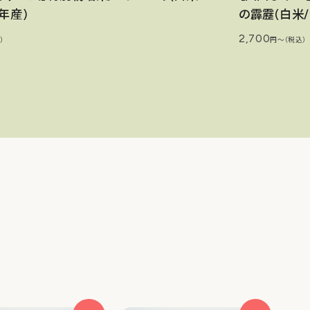
年産)
の霹靂(白米/
2,700
）
円〜（税込）