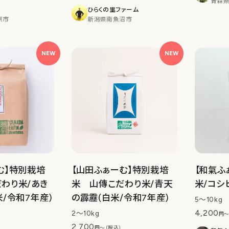
青森
ひらくの里ファーム
原市
新潟県南魚沼市
NEW
NEW
む】特別栽培
【山田ふぁーむ】特別栽培
【和氣ふ
わり米/あき
米 山傳こだわり米/青天
米/コシ
米/令和7年産)
の霹靂(白米/令和7年産)
5〜10kg
4,200
2〜10kg
円〜
2,700
円〜（税込）