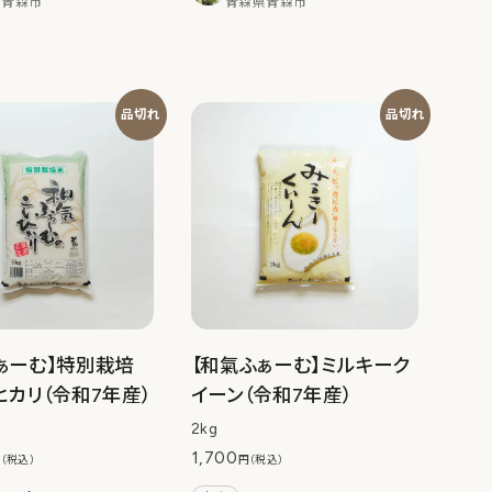
県青森市
青森県青森市
品切れ
品切れ
ぁーむ】特別栽培
【和氣ふぁーむ】ミルキーク
ヒカリ（令和7年産）
イーン（令和7年産）
2kg
1,700
（税込）
円（税込）