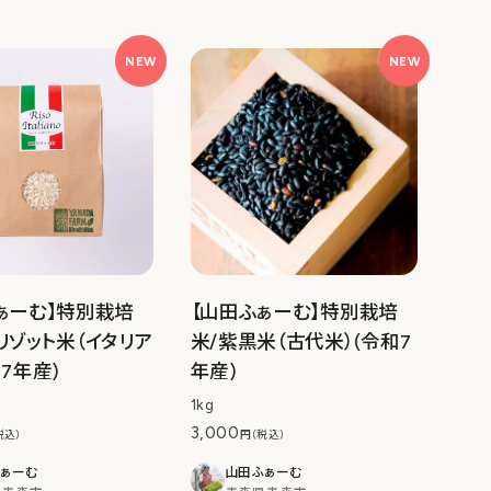
NEW
NEW
ぁーむ】特別栽培
【山田ふぁーむ】特別栽培
リゾット米（イタリア
米/紫黒米（古代米）(令和7
和7年産)
年産)
1kg
3,000
税込）
円（税込）
ぁーむ
山田ふぁーむ