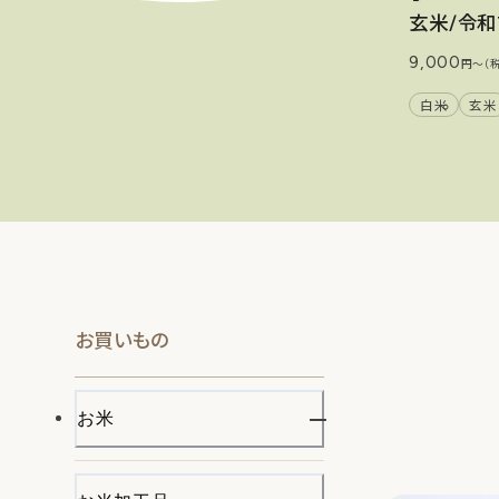
ヒノヒカリ(令和7年度産)
玄米/令和
9,000
税込）
円〜（
づき米
玄米
白米
玄米
1
/
5
お買いもの
お米