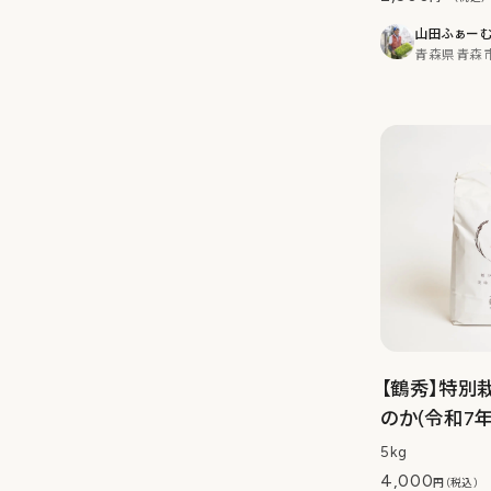
山田ふぁー
青森県青森
【鶴秀】特別
のか(令和7
5kg
4,000
円（税込）