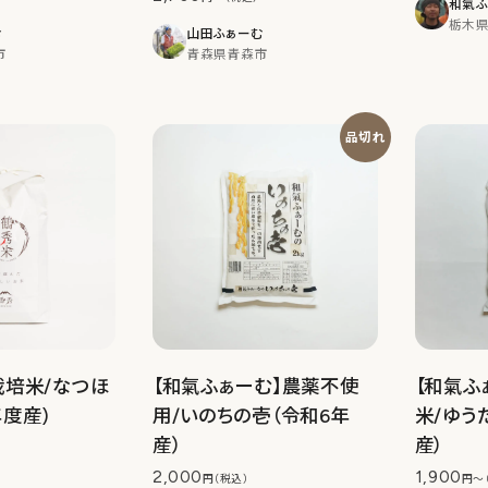
和氣ふ
栃木
む
山田ふぁーむ
市
青森県青森市
品切れ
栽培米/なつほ
【和氣ふぁーむ】農薬不使
【和氣ふ
年度産)
用/いのちの壱（令和6年
米/ゆう
産）
産）
2,000
1,900
円（税込）
円〜