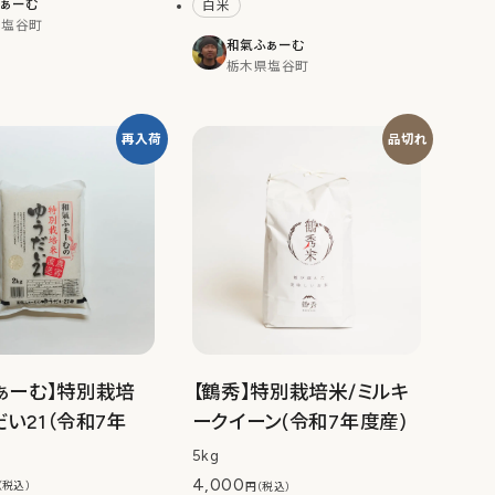
ぁーむ
白米
県塩谷町
和氣ふぁーむ
栃木県塩谷町
再入荷
品切れ
ぁーむ】特別栽培
【鶴秀】特別栽培米/ミルキ
だい21（令和7年
ークイーン(令和7年度産)
5kg
4,000
（税込）
円（税込）