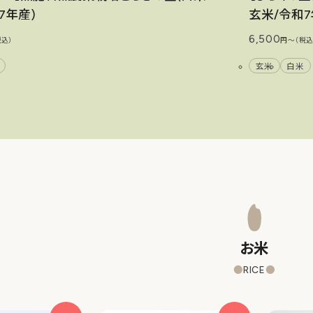
7年産)
玄米/令和7
6,500
税込）
円〜（税込
玄米
白米
お米
RICE