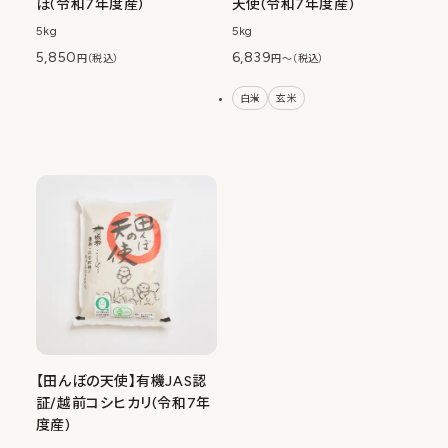
ぼ(令和7年度産)
天使(令和7年度産)
5kg
5kg
5,850
6,839
円（税込）
円〜（税込）
白米
玄米
【田んぼの天使】有機JAS認
証/越前コシヒカリ(令和7年
度産)