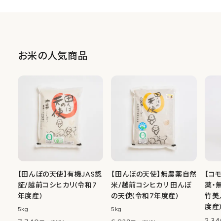
お米
の人気商品
【田んぼの天使】有機JAS認
【田んぼの天使】無農薬自然
【コ
証/越前コシヒカリ(令和7
米/越前コシヒカリ 田んぼ
薬・
年度産)
の天使(令和7年度産)
竹美
度産
5kg
5kg
2,3