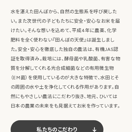
生産者一覧
水を湛えた田んぼから、自然の生態系を呼び戻した
い。また次世代の子どもたちに安全・安心なお米を届
けたい。そんな想いを込めて、平成4年に農薬、化学
読みもの
肥料を全く使わない『田んぼの天使』は誕生しまし
た。安全・安心を徹底した独自の農法は、有機JAS認
読みもの一覧
証を取得済み。栽培には、酵母菌や乳酸菌、有害な物
質を分解してくれる光合成細菌などの有用微生物
（EM菌）を使用しているのが大きな特徴で、水田とそ
の周囲の水や土を浄化してくれる作用があります。自
ご案内
然にもやさしい農法にこだわり抜き、地元、ひいては
日本の農業の未来をも見据えてお米を作っています。
ソラミドごはんについて
私たちのこだわり