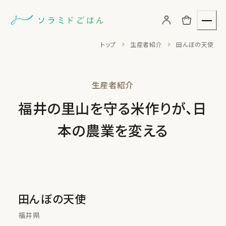
トップ
生産者紹介
田んぼの天使
お買いもの
生産者紹介
お米
福井の里山を守る米作りが、日
本の農業を変える
お米加工品
生産者
田んぼの天使
福井県